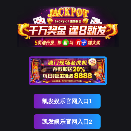
凯发娱乐官网入口1
凯发娱乐官网入口2